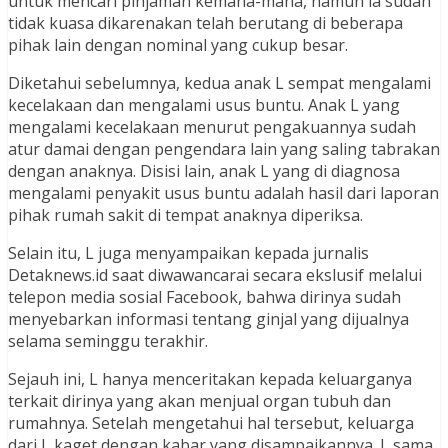
untuk mencari pinjaman kemana-mana, namun ia sudah
tidak kuasa dikarenakan telah berutang di beberapa
pihak lain dengan nominal yang cukup besar.
Diketahui sebelumnya, kedua anak L sempat mengalami
kecelakaan dan mengalami usus buntu. Anak L yang
mengalami kecelakaan menurut pengakuannya sudah
atur damai dengan pengendara lain yang saling tabrakan
dengan anaknya. Disisi lain, anak L yang di diagnosa
mengalami penyakit usus buntu adalah hasil dari laporan
pihak rumah sakit di tempat anaknya diperiksa.
Selain itu, L juga menyampaikan kepada jurnalis
Detaknews.id saat diwawancarai secara ekslusif melalui
telepon media sosial Facebook, bahwa dirinya sudah
menyebarkan informasi tentang ginjal yang dijualnya
selama seminggu terakhir.
Sejauh ini, L hanya menceritakan kepada keluarganya
terkait dirinya yang akan menjual organ tubuh dan
rumahnya. Setelah mengetahui hal tersebut, keluarga
dari L kaget dengan kabar yang disampaikannya. L sama