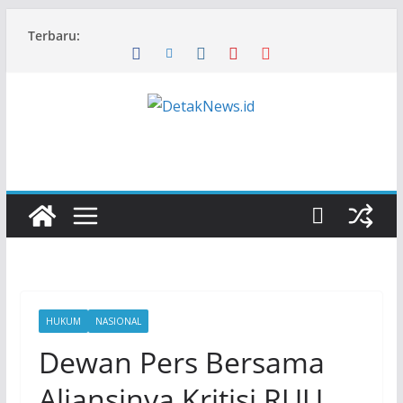
Skip
Terbaru:
to
content
HUKUM
NASIONAL
Dewan Pers Bersama
Aliansinya Kritisi RUU