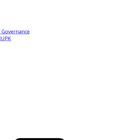
d Governance
 IUPK