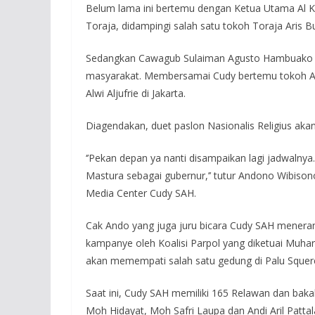
Belum lama ini bertemu dengan Ketua Utama Al Kh
Toraja, didampingi salah satu tokoh Toraja Aris Bu
Sedangkan Cawagub Sulaiman Agusto Hambuako (SA
masyarakat. Membersamai Cudy bertemu tokoh Alkh
Alwi Aljufrie di Jakarta.
Diagendakan, duet paslon Nasionalis Religius akan 
‘’Pekan depan ya nanti disampaikan lagi jadwaln
Mastura sebagai gubernur,’’ tutur Andono Wibisono
Media Center Cudy SAH.
Cak Ando yang juga juru bicara Cudy SAH meneran
kampanye oleh Koalisi Parpol yang diketuai Muhar
akan memempati salah satu gedung di Palu Squere
Saat ini, Cudy SAH memiliki 165 Relawan dan bakal
Moh Hidayat, Moh Safri Laupa dan Andi Aril Pattal