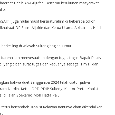
aeraat Habib Alwi Aljufrie. Bertemu kerukunan masyarakat
llo.
H), juga mulai masif bersiraturahim di beberapa tokoh
airaat DR Salim Aljufrie dan Ketua Utama Alkhairaat, Habib
berkeliling di wilayah Sulteng bagian Timur.
ya. Karena kita menyesuaikan dengan tugas tugas Bapak Rusdy
, yang diberi surat tugas dari keduanya sebagai Tim IT dan
gkan bahwa duet Sangganipa 2024 telah diatur jadwal
ram Nurdin, Ketua DPD PDIP Sulteng. Kantor Partai Koalisi
, di Jalan Soekarno Moh Hatta Palu.
 terus bertambah. Koalisi Relawan nantinya akan dikendalikan
au.