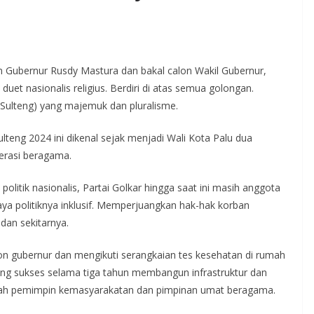
on Gubernur Rusdy Mastura dan bakal calon Wakil Gubernur,
et nasionalis religius. Berdiri di atas semua golongan.
ulteng) yang majemuk dan pluralisme.
lteng 2024 ini dikenal sejak menjadi Wali Kota Palu dua
erasi beragama.
politik nasionalis, Partai Golkar hingga saat ini masih anggota
a politiknya inklusif. Memperjuangkan hak-hak korban
dan sekitarnya.
on gubernur dan mengikuti serangkaian tes kesehatan di rumah
ng sukses selama tiga tahun membangun infrastruktur dan
mlah pemimpin kemasyarakatan dan pimpinan umat beragama.