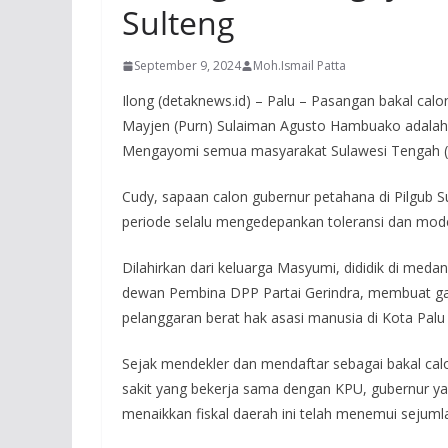
Sulteng
September 9, 2024
Moh.Ismail Patta
Ilong (detaknews.id) – Palu – Pasangan bakal cal
Mayjen (Purn) Sulaiman Agusto Hambuako adalah du
Mengayomi semua masyarakat Sulawesi Tengah (S
Cudy, sapaan calon gubernur petahana di Pilgub Su
periode selalu mengedepankan toleransi dan mod
Dilahirkan dari keluarga Masyumi, dididik di medan 
dewan Pembina DPP Partai Gerindra, membuat gay
pelanggaran berat hak asasi manusia di Kota Palu 
Sejak mendekler dan mendaftar sebagai bakal cal
sakit yang bekerja sama dengan KPU, gubernur ya
menaikkan fiskal daerah ini telah menemui seju