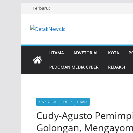
Skip
Terbaru:
to
content
UTAMA
ADVETORIAL
KOTA
P
PEDOMAN MEDIA CYBER
REDAKSI
ADVETORIAL
POLITIK
UTAMA
Cudy-Agusto Pemimpi
Golongan, Mengayom