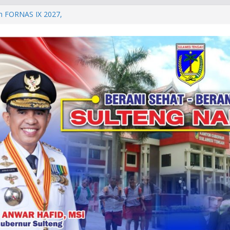
h FORNAS IX 2027,
ggar Good
id Resmikan
-Guangzhou
h Sebagai Sapi
. 28,5 Miliar, KAK
 Daerah
Berakhir, Pemprov
ihan