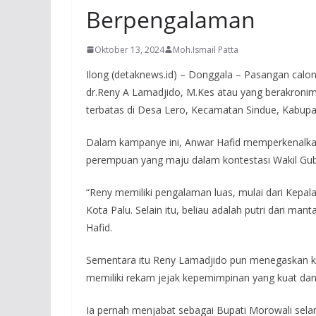
Berpengalaman
Oktober 13, 2024
Moh.Ismail Patta
Ilong (detaknews.id) – Donggala – Pasangan calon
dr.Reny A Lamadjido, M.Kes atau yang berakron
terbatas di Desa Lero, Kecamatan Sindue, Kabup
Dalam kampanye ini, Anwar Hafid memperkenalka
perempuan yang maju dalam kontestasi Wakil Gub
“Reny memiliki pengalaman luas, mulai dari Kepal
Kota Palu. Selain itu, beliau adalah putri dari m
Hafid.
Sementara itu Reny Lamadjido pun menegaskan k
memiliki rekam jejak kepemimpinan yang kuat da
Ia pernah menjabat sebagai Bupati Morowali sela