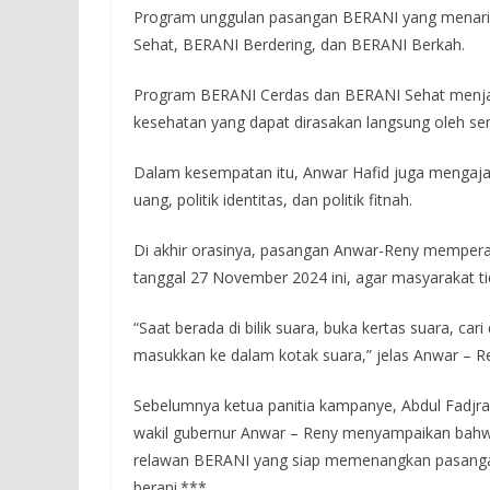
Program unggulan pasangan BERANI yang menarik
Sehat, BERANI Berdering, dan BERANI Berkah.
Program BERANI Cerdas dan BERANI Sehat menjad
kesehatan yang dapat dirasakan langsung oleh se
Dalam kesempatan itu, Anwar Hafid juga mengajak 
uang, politik identitas, dan politik fitnah.
Di akhir orasinya, pasangan Anwar-Reny mempera
tanggal 27 November 2024 ini, agar masyarakat ti
“Saat berada di bilik suara, buka kertas suara, car
masukkan ke dalam kotak suara,” jelas Anwar – R
Sebelumnya ketua panitia kampanye, Abdul Fadjra
wakil gubernur Anwar – Reny menyampaikan bahwa 
relawan BERANI yang siap memenangkan pasangan 
berani.***