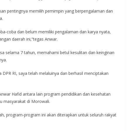
kan pentingnya memilih pemimpin yang berpengalaman dan
a.
oba-coba dan belum memiliki pengalaman dan karya nyata,
gan daerah ini,”tegas Anwar.
sa selama 7 tahun, memahami betul kesulitan dan keinginan
nya.
a DPR RI, saya telah melaluinya dan berhasil menciptakan
Anwar Hafid antara lain program pendidikan dan kesehatan
ibu masyarakat di Morowali.
gah, program-program ini akan diterapkan untuk seluruh rakyat