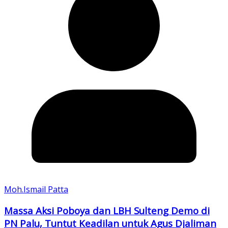
Moh.Ismail Patta
Massa Aksi Poboya dan LBH Sulteng Demo di
PN Palu, Tuntut Keadilan untuk Agus Djaliman