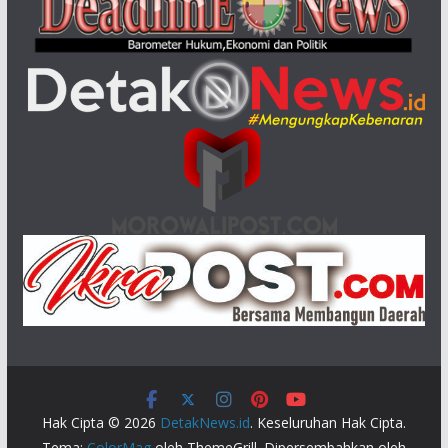
Hak Cipta © 2026
DetakNews.id
. Keseluruhan Hak Cipta.
Tema:
ColorMag
oleh ThemeGrill. Dipersembahkan oleh