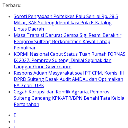
Skip
Terbaru:
to
Soroti Pengadaan Poltekkes Palu Senilai Rp. 28,5
content
Miliar, KAK Sulteng Identifikasi Pola E-Katalog
Lintas Daerah
Masa Transisi Darurat Gempa Sigi Resmi Berakhir,
Pemprov Sulteng Berkomitmen Kawal Tahap
Pemulihan
KORMI Nasional Cabut Status Tuan Rumah FORNAS
IX 2027, Pemprov Sulteng: Dinilai Sepihak dan
Langgar Good Governance
Respons Aduan Masyarakat soal PT CPM, Komisi III
DPRD Sulteng Desak Audit AMDAL dan Optimalkan
PAD dari IUPK
Cegah Korupsi dan Konflik Agraria, Pemprov
Sulteng Gandeng KPK-ATR/BPN Benahi Tata Kelola
Pertanahan