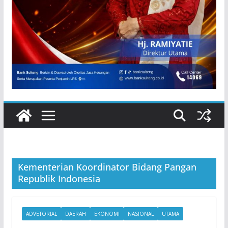
Kementerian Koordinator Bidang Pangan
Republik Indonesia
ADVETORIAL
DAERAH
EKONOMI
NASIONAL
UTAMA