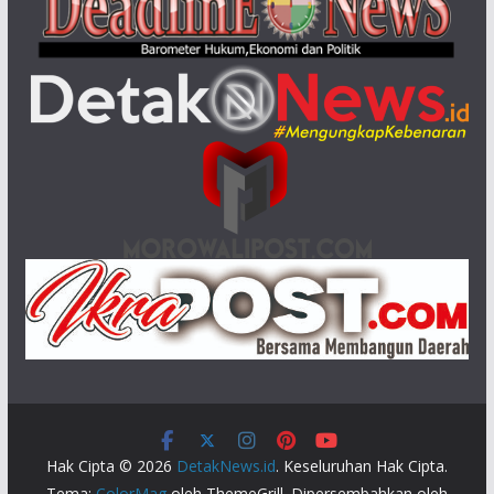
Hak Cipta © 2026
DetakNews.id
. Keseluruhan Hak Cipta.
Tema:
ColorMag
oleh ThemeGrill. Dipersembahkan oleh