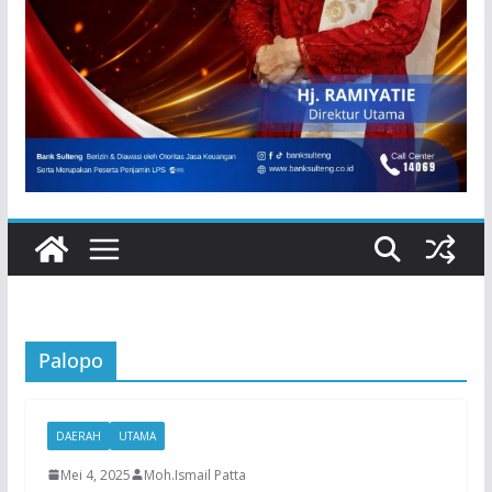
Palopo
DAERAH
UTAMA
Mei 4, 2025
Moh.Ismail Patta