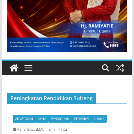
Peningkatan Pendidikan Sulteng
ADVETORIAL
KOTA
PENDIDIKAN
PERISTIWA
UTAMA
Mei 9, 2025
Moh.Ismail Patta