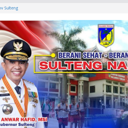
ov Sulteng
a Pertanahan
. 28,5 Miliar, KAK
 Daerah
Berakhir, Pemprov
ihan
h FORNAS IX 2027,
ggar Good
Komisi III DPRD
an PAD dari IUPK