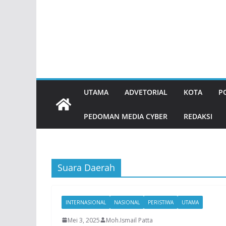
UTAMA
ADVETORIAL
KOTA
P
PEDOMAN MEDIA CYBER
REDAKSI
Suara Daerah
INTERNASIONAL
NASIONAL
PERISTIWA
UTAMA
Mei 3, 2025
Moh.Ismail Patta