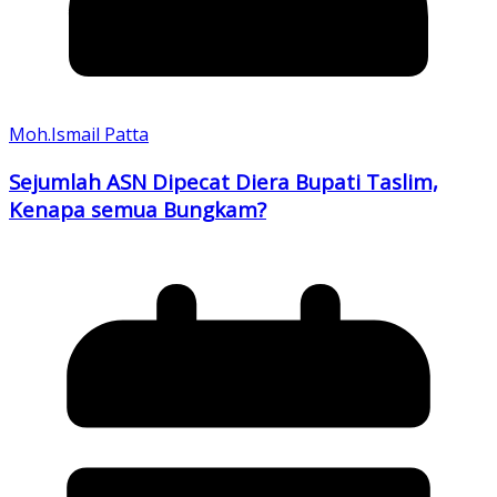
Moh.Ismail Patta
Sejumlah ASN Dipecat Diera Bupati Taslim,
Kenapa semua Bungkam?