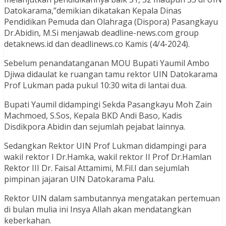
Datokarama,”demikian dikatakan Kepala Dinas
Pendidikan Pemuda dan Olahraga (Dispora) Pasangkayu
Dr.Abidin, M.Si menjawab deadline-news.com group
detaknews.id dan deadlinews.co Kamis (4/4-2024).
Sebelum penandatanganan MOU Bupati Yaumil Ambo
Djiwa didaulat ke ruangan tamu rektor UIN Datokarama
Prof Lukman pada pukul 10:30 wita di lantai dua.
Bupati Yaumil didampingi Sekda Pasangkayu Moh Zain
Machmoed, S.Sos, Kepala BKD Andi Baso, Kadis
Disdikpora Abidin dan sejumlah pejabat lainnya.
Sedangkan Rektor UIN Prof Lukman didampingi para
wakil rektor I Dr.Hamka, wakil rektor II Prof Dr.Hamlan
Rektor III Dr. Faisal Attamimi, M.Fil.I dan sejumlah
pimpinan jajaran UIN Datokarama Palu.
Rektor UIN dalam sambutannya mengatakan pertemuan
di bulan mulia ini Insya Allah akan mendatangkan
keberkahan.