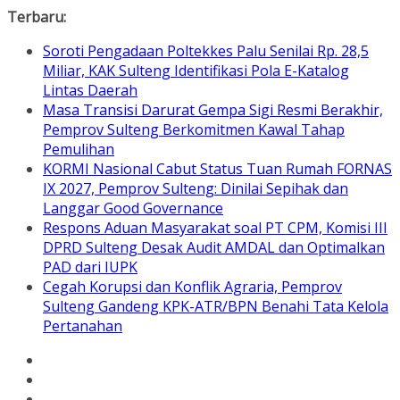
Skip
Terbaru:
to
Soroti Pengadaan Poltekkes Palu Senilai Rp. 28,5
content
Miliar, KAK Sulteng Identifikasi Pola E-Katalog
Lintas Daerah
Masa Transisi Darurat Gempa Sigi Resmi Berakhir,
Pemprov Sulteng Berkomitmen Kawal Tahap
Pemulihan
KORMI Nasional Cabut Status Tuan Rumah FORNAS
IX 2027, Pemprov Sulteng: Dinilai Sepihak dan
Langgar Good Governance
Respons Aduan Masyarakat soal PT CPM, Komisi III
DPRD Sulteng Desak Audit AMDAL dan Optimalkan
PAD dari IUPK
Cegah Korupsi dan Konflik Agraria, Pemprov
Sulteng Gandeng KPK-ATR/BPN Benahi Tata Kelola
Pertanahan