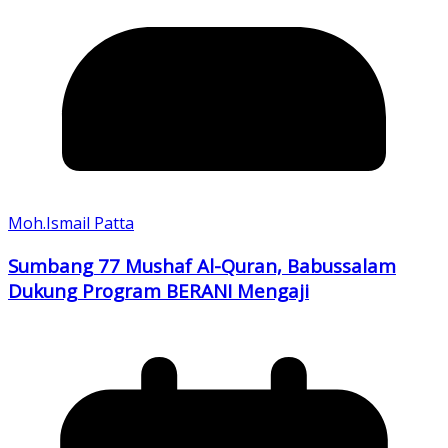
Moh.Ismail Patta
Sumbang 77 Mushaf Al-Quran, Babussalam
Dukung Program BERANI Mengaji