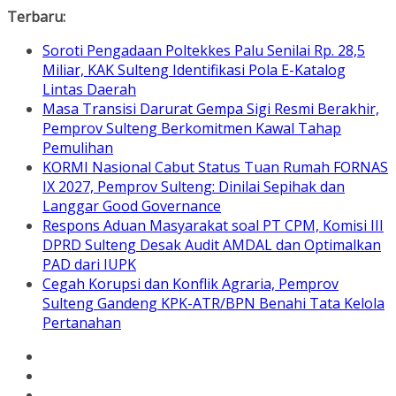
Skip
Terbaru:
to
Soroti Pengadaan Poltekkes Palu Senilai Rp. 28,5
content
Miliar, KAK Sulteng Identifikasi Pola E-Katalog
Lintas Daerah
Masa Transisi Darurat Gempa Sigi Resmi Berakhir,
Pemprov Sulteng Berkomitmen Kawal Tahap
Pemulihan
KORMI Nasional Cabut Status Tuan Rumah FORNAS
IX 2027, Pemprov Sulteng: Dinilai Sepihak dan
Langgar Good Governance
Respons Aduan Masyarakat soal PT CPM, Komisi III
DPRD Sulteng Desak Audit AMDAL dan Optimalkan
PAD dari IUPK
Cegah Korupsi dan Konflik Agraria, Pemprov
Sulteng Gandeng KPK-ATR/BPN Benahi Tata Kelola
Pertanahan