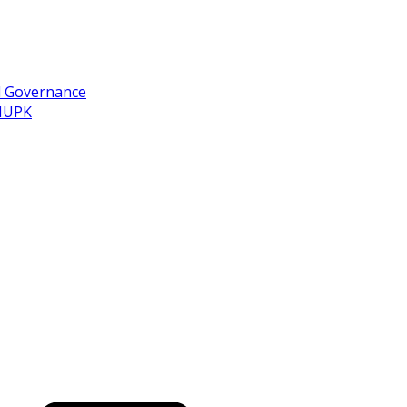
d Governance
 IUPK