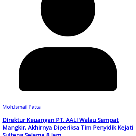
Moh.Ismail Patta
Direktur Keuangan PT. AALI Walau Sempat
Mangkir, Akhirnya Diperiksa Tim Penyidik Kejati
Sulteng Selama 8 Jam