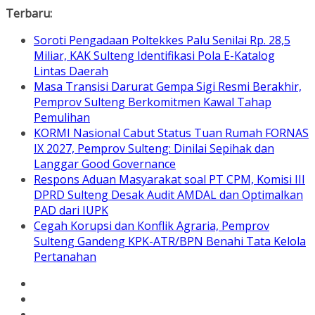
Skip
Terbaru:
to
Soroti Pengadaan Poltekkes Palu Senilai Rp. 28,5
content
Miliar, KAK Sulteng Identifikasi Pola E-Katalog
Lintas Daerah
Masa Transisi Darurat Gempa Sigi Resmi Berakhir,
Pemprov Sulteng Berkomitmen Kawal Tahap
Pemulihan
KORMI Nasional Cabut Status Tuan Rumah FORNAS
IX 2027, Pemprov Sulteng: Dinilai Sepihak dan
Langgar Good Governance
Respons Aduan Masyarakat soal PT CPM, Komisi III
DPRD Sulteng Desak Audit AMDAL dan Optimalkan
PAD dari IUPK
Cegah Korupsi dan Konflik Agraria, Pemprov
Sulteng Gandeng KPK-ATR/BPN Benahi Tata Kelola
Pertanahan