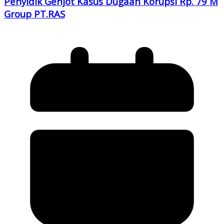
Penyidik Genjot Kasus Dugaan Korupsi Rp. 79 M
Group PT.RAS