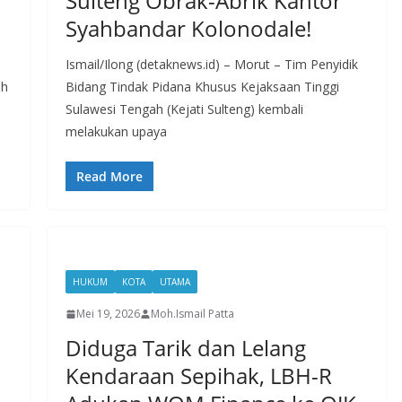
Sulteng Obrak-Abrik Kantor
Syahbandar Kolonodale!
Ismail/Ilong (detaknews.id) – Morut – Tim Penyidik
ih
Bidang Tindak Pidana Khusus Kejaksaan Tinggi
Sulawesi Tengah (Kejati Sulteng) kembali
melakukan upaya
Read More
HUKUM
KOTA
UTAMA
Mei 19, 2026
Moh.Ismail Patta
Diduga Tarik dan Lelang
Kendaraan Sepihak, LBH-R