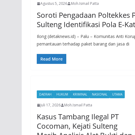
Agustus 5, 2026
Moh.Ismail Patta
Soroti Pengadaan Poltekkes Pa
Sulteng Identifikasi Pola E-K
Ilong (detaknews.id) – Palu – Komunitas Anti Ko
pemantauan terhadap paket barang dan jasa di
Read More
DAERAH
HUKUM
KRIMINAL
NASIONAL
UTAMA
Juli 17, 2026
Moh.Ismail Patta
Kasus Tambang Ilegal PT
Cocoman, Kejati Sulteng