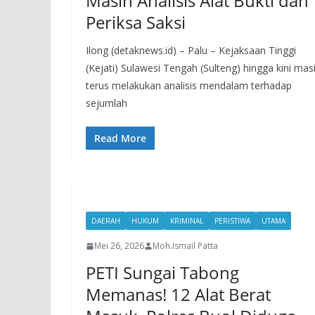
Masih Analisis Alat Bukti dan
Periksa Saksi
Ilong (detaknews.id) – Palu – Kejaksaan Tinggi
(Kejati) Sulawesi Tengah (Sulteng) hingga kini mas
terus melakukan analisis mendalam terhadap
sejumlah
Read More
DAERAH
HUKUM
KRIMINAL
PERISTIWA
UTAMA
Mei 26, 2026
Moh.Ismail Patta
PETI Sungai Tabong
Memanas! 12 Alat Berat