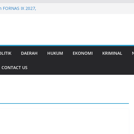
h FORNAS IX 2027,
ggar Good
id Resmikan
-Guangzhou
h Sebagai Sapi
. 28,5 Miliar, KAK
OLITIK
DAERAH
HUKUM
EKONOMI
KRIMINAL
 Daerah
Berakhir, Pemprov
CONTACT US
ihan