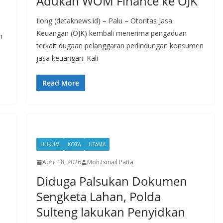
Adukan WOM Finance ke OJK
Ilong (detaknews.id) – Palu – Otoritas Jasa
Keuangan (OJK) kembali menerima pengaduan
h
terkait dugaan pelanggaran perlindungan konsumen
jasa keuangan. Kali
Read More
HUKUM
KOTA
UTAMA
April 18, 2026
Moh.Ismail Patta
Diduga Palsukan Dokumen
Sengketa Lahan, Polda
Sulteng lakukan Penyidkan