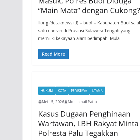
Masuk, Polres Buol Diduga
“Main Mata” dengan Cukong?
Ilong (detaknews.id) – buol – Kabupaten Buol sala
satu daerah di Provinsi Sulawesi Tengah yang
memiliki kekayaan alam berlimpah. Mulai
Read More
HUKUM
KOTA
PERISTIWA
UTAMA
Mei 15, 2026
Moh.Ismail Patta
Kasus Dugaan Penghinaan
Wartawan, LBH Rakyat Minta
Polresta Palu Tegakkan