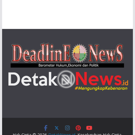
Hak Cipta © 2026
DetakNews.id
. Keseluruhan Hak Cipta.